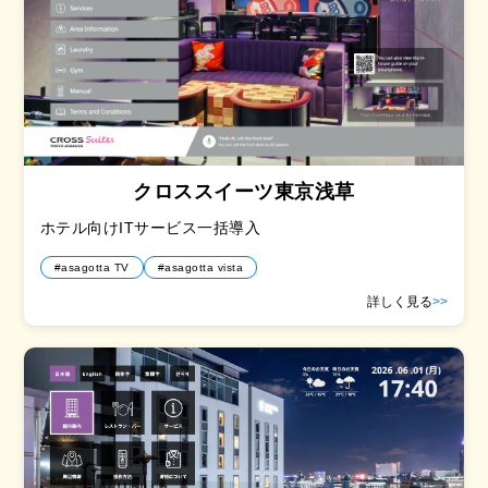
クロススイーツ東京浅草
ホテル向けITサービス一括導入
#asagotta TV
#asagotta vista
詳しく見る
>>